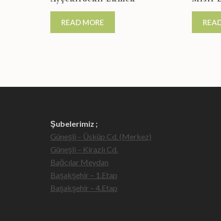
READ MORE
REA
Şubelerimiz ;
Güneşli – Üsküp Cd. (Merkez)
Güneşli – Kirazlı Cd.
Bağcılar Meydan
Başakşehir – 1.Etap
Başakşehir – 4.Etap