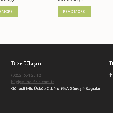
D MORE
READ MORE
Bize Ulaşın
B
(0212) 651 25 12
bilgi@gunelifirin.com.tr
Güneşli Mh. Üsküp Cd. No:95/A Güneşli-Bağcılar