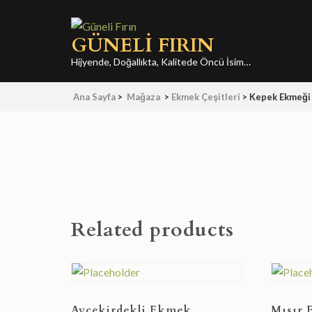
İçeriğe
atla
GÜNELI FIRIN
(Enter
tuşuna
Hijyende, Doğallıkta, Kalitede Öncü İsim…
basın)
Ana Sayfa
>
Mağaza
>
Ekmek Çeşitleri
>
Kepek Ekmeği
Related products
Ayçekirdekli Ekmek
Mısır 